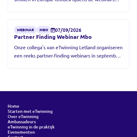
hoe je een account aanmaakt, contact legt met
scholen in het buitenland en hoe je op een veilige
manier online samenwerkt.
07/09/2026
WEBINAR
MBO
Partner Finding Webinar Mbo
Onze collega's van eTwinning Letland organiseren
een reeks partner-finding webinars in september
2026. Dit webinar op 7 september wordt speciaal
georganiseerd voor mbo-docenten die op zoek
zijn naar een geschikte partner en praktische
projectideeën voor het starten van internationale
projecten via eTwinning. Meld je aan en laat je
inspireren door Europese mbo-docenten!
Home
Starten met eTwinning
Over eTwinning
Ambassadeurs
eTwinning in de praktijk
Evenementen